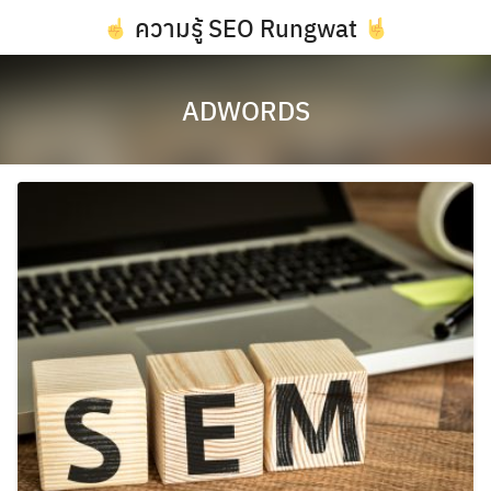
Skip
ความรู้ SEO Rungwat
to
content
ADWORDS